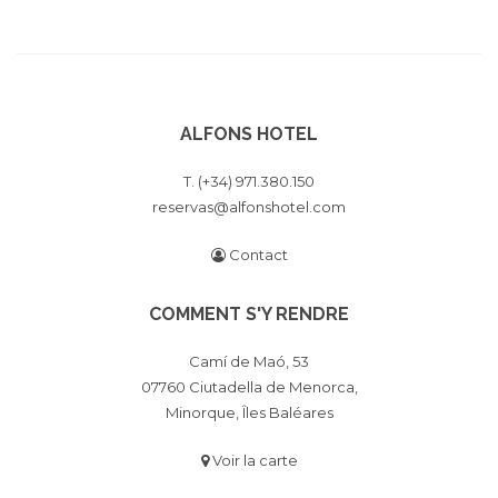
ALFONS HOTEL
T. (+34) 971.380.150
reservas@alfonshotel.com
Contact
COMMENT S'Y RENDRE
Camí de Maó, 53
07760 Ciutadella de Menorca,
Minorque, Îles Baléares
Voir la carte