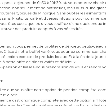
ux petit-déjeuner de 6h30 à 10h30, où vous pourrez choisir c
ection, non seulement de pâtisseries, mais aussi d'une gran
cuteries typiques de Minorque. Sans oublier les aliments fr
sains. Fruits, jus, café et diverses infusions pour commence
 vous êtes coeliaque ou si vous souffrez d'une quelconque i
rouver des produits adaptés à vos nécessités.
ension vous permet de profiter de délicieux petits-déjeune
ur. Grâce à notre buffet varié, vous pourrez commencer ch
sélection exquise de produits locaux. Et à la fin de la jour
à notre offre de dîners variés et délicieux.
-pension et laissez-nous prendre soin de vous et rendre vo
TE
 ce que vous offre notre option de pension complète, com
t le dîner :
rience gastronomique complète avec cette option à l'Hôtel
jeuner, le dîner et un déjeuner spécial : un Picnic idéal po