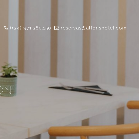
(+34) 971.380.150
reservas@alfonshotel.com
ON