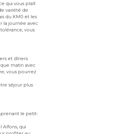
e qui vous plaît
de variété de
ais du KM0 et les
r la journée avec
ntolérance, vous
rs et dîners
aque matin avec
née, vous pourrez
tre séjour plus
prenant le petit-
 Alfons, qui
ur profiter au