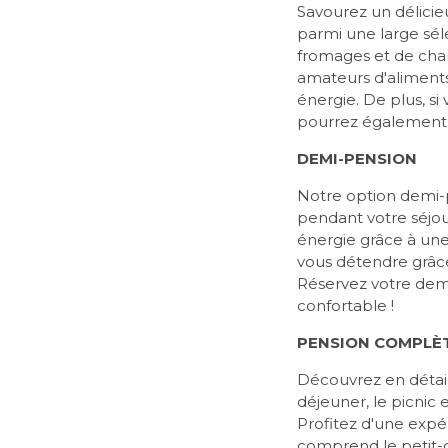
Savourez un délicie
parmi une large sél
fromages et de char
amateurs d'aliments 
énergie. De plus, si
pourrez également t
DEMI-PENSION
Notre option demi-p
pendant votre séjo
énergie grâce à une 
vous détendre grâce 
Réservez votre demi
confortable !
PENSION COMPLÈ
Découvrez en détail
déjeuner, le picnic e
Profitez d'une expé
comprend le petit-dé