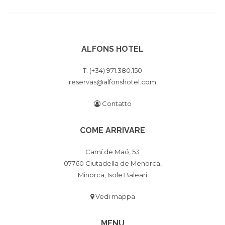
ALFONS HOTEL
T. (+34) 971.380.150
reservas@alfonshotel.com
Contatto
COME ARRIVARE
Camí de Maó, 53
07760 Ciutadella de Menorca,
Minorca, Isole Baleari
Vedi mappa
MENU