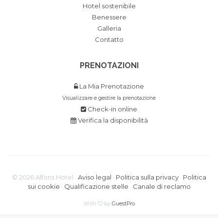
Hotel sostenibile
Benessere
Galleria
Contatto
PRENOTAZIONI
La Mia Prenotazione
Visualizzare e gestire la prenotazione
Check-in online
Verifica la disponibilità
©
2026
Alfons Hotel ·
Aviso legal
·
Politica sulla privacy
·
Politica
sui cookie
·
Qualificazione stelle
·
Canale di reclamo
With
by
GuestPro