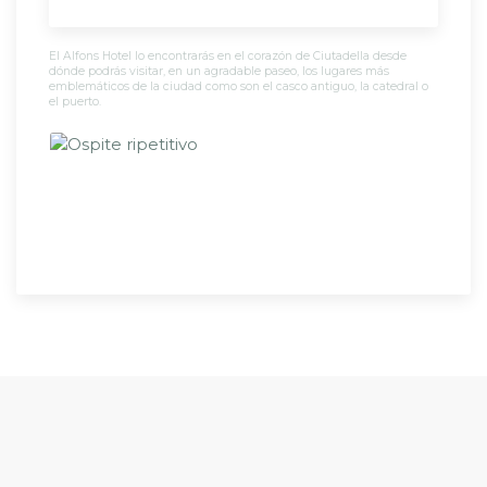
El Alfons Hotel lo encontrarás en el corazón de Ciutadella desde
dónde podrás visitar, en un agradable paseo, los lugares más
emblemáticos de la ciudad como son el casco antiguo, la catedral o
el puerto.