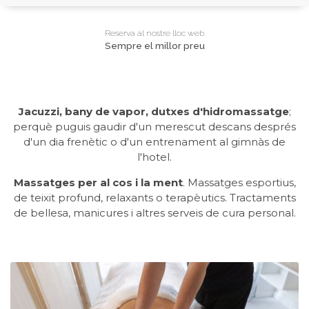
Reserva al nostre lloc web
Sempre el millor preu
Jacuzzi, bany de vapor, dutxes d'hidromassatge
;
perquè puguis gaudir d'un merescut descans després
d'un dia frenètic o d'un entrenament al gimnàs de
l'hotel.
Massatges per al cos i la ment
. Massatges esportius,
de teixit profund, relaxants o terapèutics. Tractaments
de bellesa, manicures i altres serveis de cura personal.