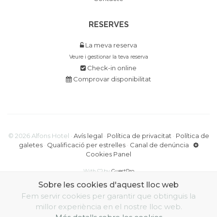
RESERVES
La meva reserva
Veure i gestionar la teva reserva
Check-in online
Comprovar disponibilitat
©
2026
Alfons Hotel ·
Avís legal
·
Política de privacitat
·
Política de
galetes
·
Qualificació per estrelles
·
Canal de denúncia
Cookies Panel
With
by
GuestPro
Sobre les cookies d'aquest lloc web
Fem servir cookies per garantir que obtinguis la
millor experiència en el nostre lloc web.