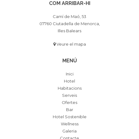
COM ARRIBAR-HI
Camí de Maó, 53
07760 Ciutadella de Menorca,
Illes Balears
Veure el mapa
MENÚ
Inici
Hotel
Habitacions
Serveis
Ofertes
Bar
Hotel Sostenible
Wellness
Galeria
Contacte