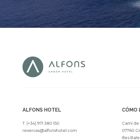
ALFONS HOTEL
CÓMO 
T. (+34) 971.380.150
Camí de 
reservas@alfonshotel.com
07760 Ci
Illes Bal