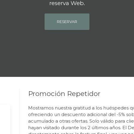
reserva Web.
RESERVAR
Promoción Repetidor
Mostramos nuestra gratitud a los huéspedes qu
ofreciendo un descuento adicional del -5% sobr
acumulado a otras ofertas. Solo válido para cli
hayan visitado durante los 2 últimos años. El 