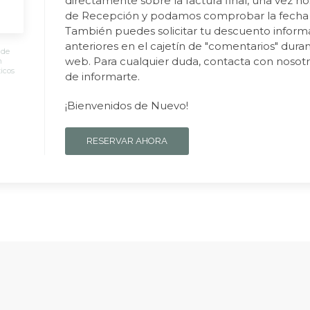
directamente sobre la factura final, una vez no
de Recepción y podamos comprobar la fecha de
También puedes solicitar tu descuento inform
anteriores en el cajetín de "comentarios" dura
 de
web. Para cualquier duda, contacta con nosot
n
icos
de informarte.
¡Bienvenidos de Nuevo!
RESERVAR AHORA