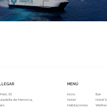
LLEGAR
MENÚ
Maó, 53
Inicio
Bar
utadella de Menorca,
Hotel
Hotel S
ears
Habitaciones
Wellne