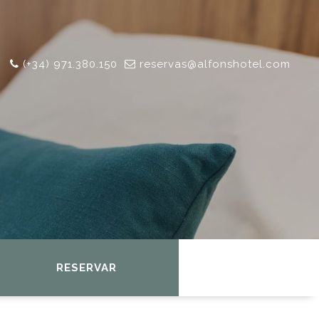
(+34) 971.380.150
reservas@alfonshotel.com
RESERVAR